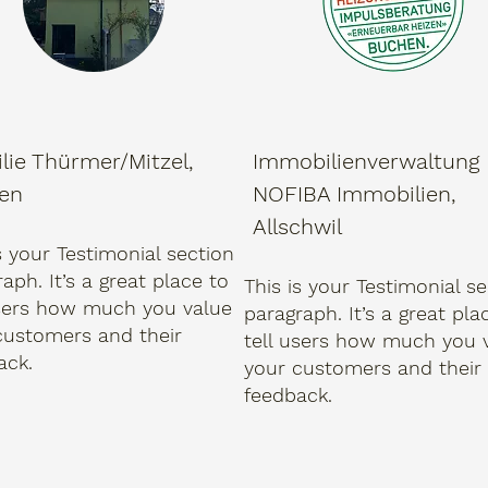
lie Thürmer/Mitzel,
Immobilienverwaltung
en
NOFIBA Immobilien,
Allschwil
s your Testimonial section
aph. It’s a great place to
This is your Testimonial s
users how much you value
paragraph. It’s a great pla
customers and their
tell users how much you 
ack.
your customers and their
feedback.