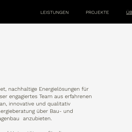
LEISTUNGEN
PROJEKTE
ÜB
t, nachhaltige Energielösungen für
nser engagiertes Team aus erfahrenen
an, innovative und qualitativ
nergieberatung über Bau- und
lagenbau anzubieten.